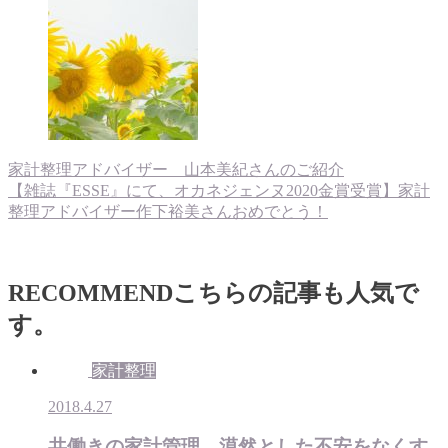
家計整理アドバイザー 山本美紀さんのご紹介
【雑誌『ESSE』にて、オカネジェンヌ2020金賞受賞】家計
整理アドバイザー作下裕美さんおめでとう！
RECOMMEND
こちらの記事も人気で
す。
家計整理
2018.4.27
共働きの家計管理、漠然とした不安をなくす