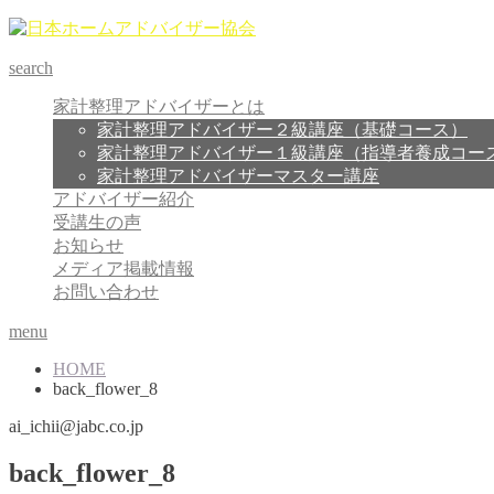
search
家計整理アドバイザーとは
家計整理アドバイザー２級講座（基礎コース）
家計整理アドバイザー１級講座（指導者養成コー
家計整理アドバイザーマスター講座
アドバイザー紹介
受講生の声
お知らせ
メディア掲載情報
お問い合わせ
menu
HOME
back_flower_8
ai_ichii@jabc.co.jp
back_flower_8