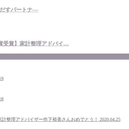
だすパートナ―
金賞受賞】家計整理アドバイ…
19
18
賞】家計整理アドバイザー作下裕美さんおめでとう！
2020.04.25